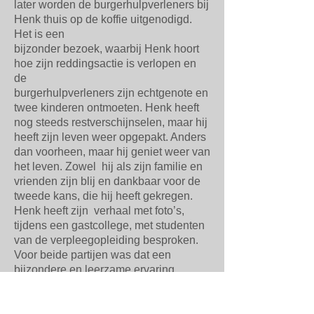
later worden de burgerhulpverleners bij
Henk thuis op de koffie uitgenodigd.
Het is een
bijzonder bezoek, waarbij Henk hoort
hoe zijn reddingsactie is verlopen en
de
burgerhulpverleners zijn echtgenote en
twee kinderen ontmoeten. Henk heeft
nog steeds restverschijnselen, maar hij
heeft zijn leven weer opgepakt. Anders
dan voorheen, maar hij geniet weer van
het leven. Zowel hij als zijn familie en
vrienden zijn blij en dankbaar voor de
tweede kans, die hij heeft gekregen.
Henk heeft zijn verhaal met foto’s,
tijdens een gastcollege, met studenten
van de verpleegopleiding besproken.
Voor beide partijen was dat een
bijzondere en leerzame ervaring.
Het verhaal van Henk laat zien hoe
belangrijk het is dat veel mensen op