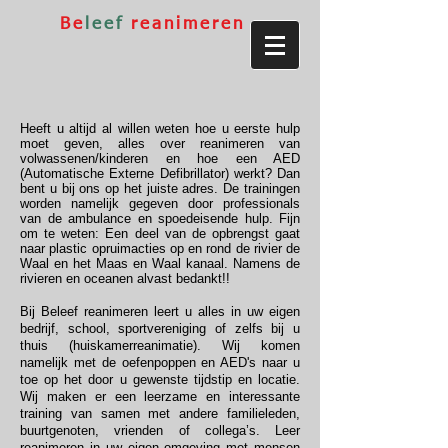
Be
leef
reanimeren
Heeft u altijd al willen weten hoe u eerste hulp
moet geven, alles over reanimeren van
volwassenen/kinderen en hoe een AED
(Automatische Externe Defibrillator) werkt? Dan
bent u bij ons op het juiste adres. De trainingen
worden namelijk gegeven door professionals
van de ambulance en spoedeisende hulp. Fijn
om te weten: Een deel van de opbrengst gaat
naar plastic opruimacties op en rond de rivier de
Waal en het Maas en Waal kanaal.
Namens de
rivieren en oceanen alvast bedankt!!
Bij Beleef reanimeren leert u alles in uw eigen
bedrijf, school, sportvereniging of zelfs bij u
thuis (huiskamerreanimatie). Wij komen
namelijk met de oefenpoppen en AED's naar u
toe op het door u gewenste tijdstip en locatie.
Wij maken er een leerzame en interessante
training van samen met andere familieleden,
buurtgenoten, vrienden of collega’s. Leer
reanimeren in uw eigen omgeving met mensen